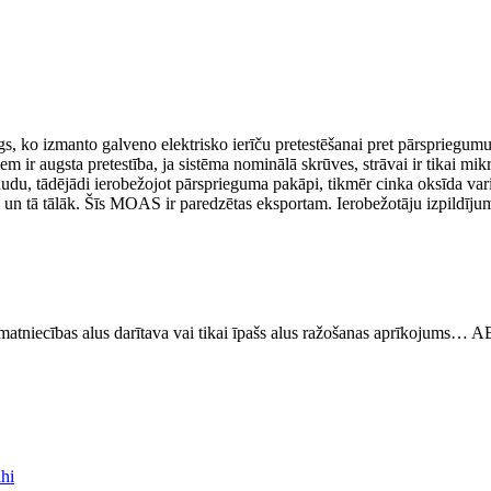
args, ko izmanto galveno elektrisko ierīču pretestēšanai pret pārspriegu
iem ir augsta pretestība, ja sistēma nominālā skrūves, strāvai ir tikai mi
audu, tādējādi ierobežojot pārsprieguma pakāpi, tikmēr cinka oksīda varist
ja un tā tālāk. Šīs MOAS ir paredzētas eksportam. Ierobežotāju izpildīj
 amatniecības alus darītava vai tikai īpašs alus ražošanas aprīkojums… 