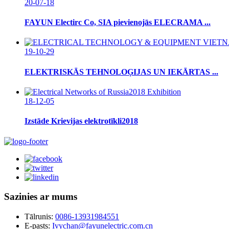
20-07-18
FAYUN Electirc Co, SIA pievienojās ELECRAMA ...
19-10-29
ELEKTRISKĀS TEHNOLOĢIJAS UN IEKĀRTAS ...
18-12-05
Izstāde Krievijas elektrotīkli2018
Sazinies ar mums
Tālrunis:
0086-13931984551
E-pasts:
Ivychan@fayunelectric.com.cn