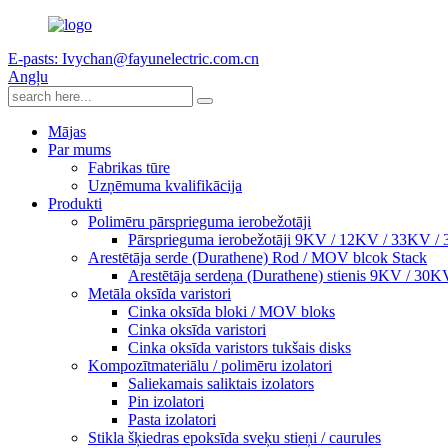
E-pasts: Ivychan@fayunelectric.com.cn
Angļu
Mājas
Par mums
Fabrikas tūre
Uzņēmuma kvalifikācija
Produkti
Polimēru pārsprieguma ierobežotāji
Pārsprieguma ierobežotāji 9KV / 12KV / 33KV /
Arestētāja serde (Durathene) Rod / MOV blcok Stack
Arestētāja serdeņa (Durathene) stienis 9KV / 30K
Metāla oksīda varistori
Cinka oksīda bloki / MOV bloks
Cinka oksīda varistori
Cinka oksīda varistors tukšais disks
Kompozītmateriālu / polimēru izolatori
Saliekamais saliktais izolators
Pin izolatori
Pasta izolatori
Stikla šķiedras epoksīda sveķu stieņi / caurules