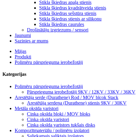
Stikla šķiedras apaļa stienis
Stikla šķiedras kvadrātveida stienis
Stikla šķiedras sešstūra stienis
Stikla šķiedras stienis ar silikonu
Stikla šķiedras caurules
Drošinātāju izgriezums / sensori
Jaunumi
Sazinies ar mums
Mājas
Produkti
Polimēru pārsprieguma ierobežotāji
Kategorijas
Polimēru pārsprieguma ierobežotāji
Pārsprieguma ierobežotāji 9KV / 12KV / 33KV / 36KV
Arestētāja serde (Durathene) Rod / MOV blcok Stack
Arestētāja serdeņa (Durathene) stienis 9KV / 30KV
Metāla oksīda varistori
Cinka oksīda bloki / MOV bloks
Cinka oksīda varistori
Cinka oksīda varistors tukšais disks
Kompozītmateriālu / polimēru izolatori
Saliekamais saliktais izolators