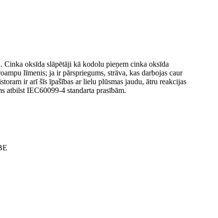
mu. Cinka oksīda slāpētāji kā kodolu pieņem cinka oksīda
kroampu līmenis; ja ir pārspriegums, strāva, kas darbojas caur
oram ir arī šīs īpašības ar lielu plūsmas jaudu, ātru reakcijas
ums atbilst IEC60099-4 standarta prasībām.
ABE