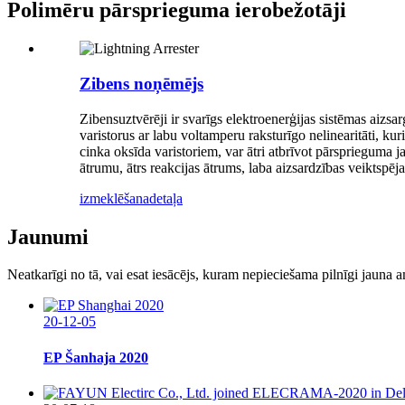
Polimēru pārsprieguma ierobežotāji
Zibens noņēmējs
Zibensuztvērēji ir svarīgs elektroenerģijas sistēmas aizs
varistorus ar labu voltamperu raksturīgo nelinearitāti, kur
cinka oksīda varistoriem, var ātri atbrīvot pārsprieguma j
ātrumu, ātrs reakcijas ātrums, laba aizsardzības veiktspē
izmeklēšana
detaļa
Jaunumi
Neatkarīgi no tā, vai esat iesācējs, kuram nepieciešama pilnīgi jauna
20-12-05
EP Šanhaja 2020