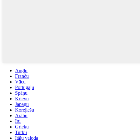
Angļu
Franču
Vācu
Portugāļu
Spāņu
Krievu
Japāņu
Korejiešu
Arābu
Īru
Grieķu
Turku
Itāļu valoda