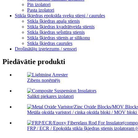
Pin izolatori
Pasta izolatori
Stikla šķiedras epoksīda sveķu stieņi / caurules
Stikla šķiedras apaļa stienis
Stikla šķiedras kvadrātveida stienis
Stikla šķiedras sešstūra stienis
Stikla šķiedras stienis ar silikonu
Stikla šķiedras caurules
Drošinātāju izgriezums / sensori
Piedāvātie produkti
Zibens noņēmējs
Salikti piekares izolatori
Metāla oksīda varistori / cinka oksīda bloki / MOV bloki .
FRP / ECR / Epoksīda stikla šķiedras stienis izolatoram (sa