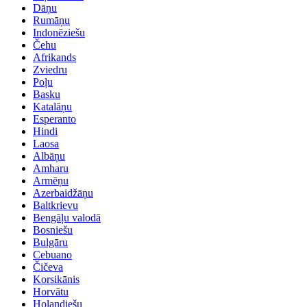
Dāņu
Rumāņu
Indonēziešu
Čehu
Afrikands
Zviedru
Poļu
Basku
Katalāņu
Esperanto
Hindi
Laosa
Albāņu
Amharu
Armēņu
Azerbaidžāņu
Baltkrievu
Bengāļu valodā
Bosniešu
Bulgāru
Cebuano
Čičeva
Korsikānis
Horvātu
Holandiešu